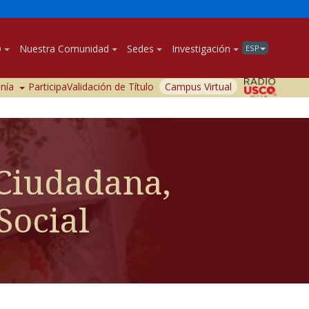
O
Nuestra Comunidad
Sedes
Investigación
ESP
anía
Participa
Validación de Título
Campus Virtual
Ciudadana,
Social