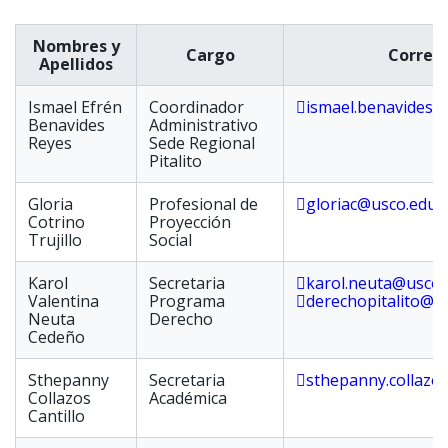
Nombres y
Cargo
Correo 
Apellidos
Ismael Efrén
Coordinador
ismael.benavides@
Benavides
Administrativo
Reyes
Sede Regional
Pitalito
Gloria
Profesional de
gloriac@usco.edu.
Cotrino
Proyección
Trujillo
Social
Karol
Secretaria
karol.neuta@usco.
Valentina
Programa
derechopitalito@u
Neuta
Derecho
Cedeño
Sthepanny
Secretaria
sthepanny.collazo
Collazos
Académica
Cantillo