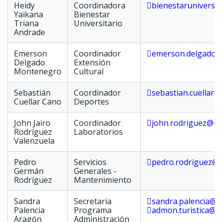
Heidy
Coordinadora
bienestaruniversit
Yaikana
Bienestar
Triana
Universitario
Andrade
Emerson
Coordinador
emerson.delgado@
Delgado
Extensión
Montenegro
Cultural
Sebastián
Coordinador
sebastian.cuellar@
Cuellar Cano
Deportes
John Jairo
Coordinador
john.rodriguez@us
Rodríguez
Laboratorios
Valenzuela
Pedro
Servicios
pedro.rodriguez@u
Germán
Generales -
Rodríguez
Mantenimiento
Sandra
Secretaria
sandra.palencia@u
Palencia
Programa
admon.turistica@u
Aragón
Administración