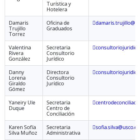
Turística y
Hotelera
Damaris
Oficina de
damaris.trujillo@u
Trujillo
Graduados
Torrez
Valentina
Secretaria
consultoriojuridico
Rivera
Consultorio
González
Jurídico
Danny
Directora
consultoriojuridico
Lorena
Consultorio
Giraldo
Jurídico
Gómez
Yaneiry Ule
Secretaria
centrodeconciliaci
Duque
Centro de
Conciliación
Karen Sofía
Secretaria
sofia.silva@usco.e
Silva Muñoz
Administrativa