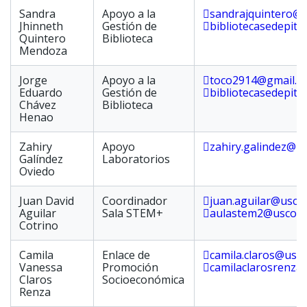
Sandra
Apoyo a la
sandrajquintero@
Jhinneth
Gestión de
bibliotecasedepita
Quintero
Biblioteca
Mendoza
Jorge
Apoyo a la
toco2914@gmail.c
Eduardo
Gestión de
bibliotecasedepita
Chávez
Biblioteca
Henao
Zahiry
Apoyo
zahiry.galindez@us
Galíndez
Laboratorios
Oviedo
Juan David
Coordinador
juan.aguilar@usco.
Aguilar
Sala STEM+
aulastem2@usco.e
Cotrino
Camila
Enlace de
camila.claros@usco
Vanessa
Promoción
camilaclarosrenza
Claros
Socioeconómica
Renza