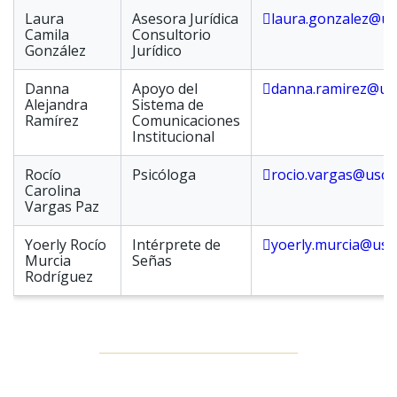
Laura
Asesora Jurídica
laura.gonzalez@us
Camila
Consultorio
González
Jurídico
Danna
Apoyo del
danna.ramirez@usc
Alejandra
Sistema de
Ramírez
Comunicaciones
Institucional
Rocío
Psicóloga
rocio.vargas@usco
Carolina
Vargas Paz
Yoerly Rocío
Intérprete de
yoerly.murcia@usc
Murcia
Señas
Rodríguez