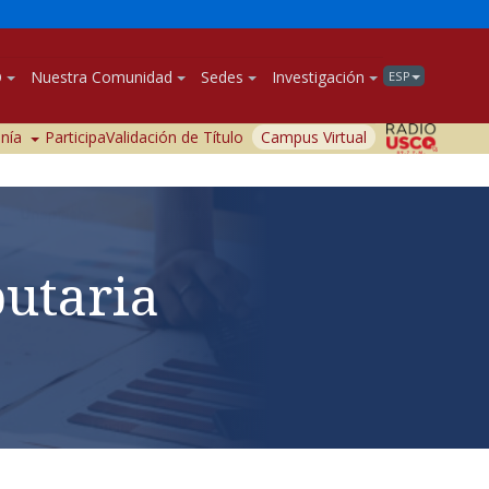
O
Nuestra Comunidad
Sedes
Investigación
ESP
anía
Participa
Validación de Título
Campus Virtual
butaria