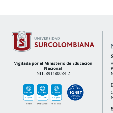
Vigilada por el Ministerio de Educación
A
Nacional
B
NIT: 891180084-2
N
C
N