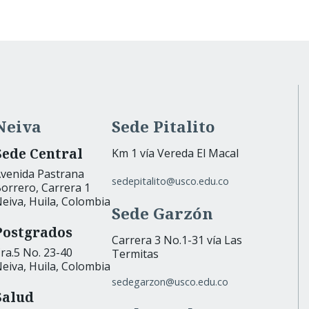
Neiva
Sede Pitalito
Sede Central
Km 1 vía Vereda El Macal
venida Pastrana
sedepitalito@usco.edu.co
orrero, Carrera 1
eiva, Huila, Colombia
Sede Garzón
Postgrados
Carrera 3 No.1-31 vía Las
ra.5 No. 23-40
Termitas
eiva, Huila, Colombia
sedegarzon@usco.edu.co
Salud