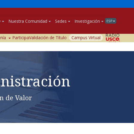
O
Nuestra Comunidad
Sedes
Investigación
ESP
anía
Participa
Validación de Título
Campus Virtual
nistración
n de Valor