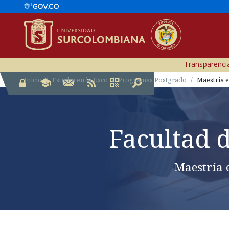
Transparencia
Inicio
Estudia en la Usco
Programas Postgrado
Maestria e
Facultad 
Maestría 