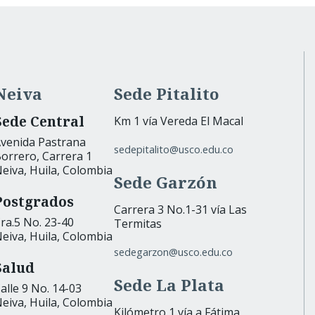
Neiva
Sede Pitalito
Sede Central
Km 1 vía Vereda El Macal
venida Pastrana
sedepitalito@usco.edu.co
orrero, Carrera 1
eiva, Huila, Colombia
Sede Garzón
Postgrados
Carrera 3 No.1-31 vía Las
ra.5 No. 23-40
Termitas
eiva, Huila, Colombia
sedegarzon@usco.edu.co
Salud
Sede La Plata
alle 9 No. 14-03
eiva, Huila, Colombia
Kilómetro 1 vía a Fátima,