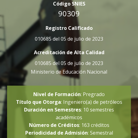
Código SNIES
90309
Registro Calificado
010685 del 05 de julio de 2023
Acreditación de Alta Calidad
010685 del 05 de julio de 2023
Ministerio de Educación Nacional
Nivel de Formación
: Pregrado
Título que Otorga
: Ingeniero(a) de petróleos
Duración en Semestres
: 10 semestres
académicos
Número de Créditos
: 163 créditos
Periodicidad de Admisión
: Semestral