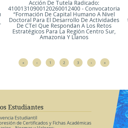
Acción De Tutela Radicado:
41001310900120260012400 - Convocatoria
u
“Formación De Capital Humano A Nivel
Doctoral Para El Desarrollo De Actividades
T
De CTeI Que Respondan A Los Retos
Estratégicos Para La Región Centro Sur,
Amazonia Y Llanos
«
‹
1
2
3
›
»
os Estudiantes
encia Estudiantíl
resión de Certificados y Fichas Académicas