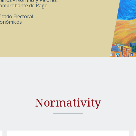
arios - Normas y Valores:
Comprobante de Pago
icado Electoral
conómicos
Normativity