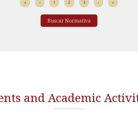
«
‹
1
2
3
›
»
Buscar Normativa
ents and Academic Activit